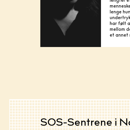
lengter e
menneske 
lenge hun
undertryk
har følt 
mellom de
et annet
SOS-Sentrene i N