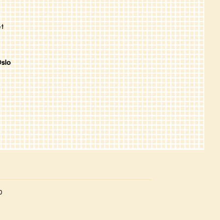
et
Oslo
80