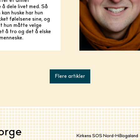
tter et annet
å dele livet med. Så
 kan huske har hun
ket følelsene sine, og
at hun måtte velge
t å tro og det å elske
 menneske.
Flere artikler
orge
Kirkens SOS Nord-Hålogaland