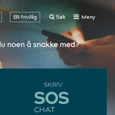
Bli frivillig
Søk
Meny
du noen å snakke med?