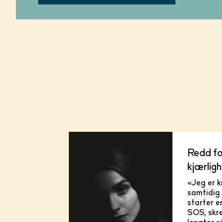
Redd fo
kjærlig
«Jeg er k
samtidig 
starter e
SOS, skr