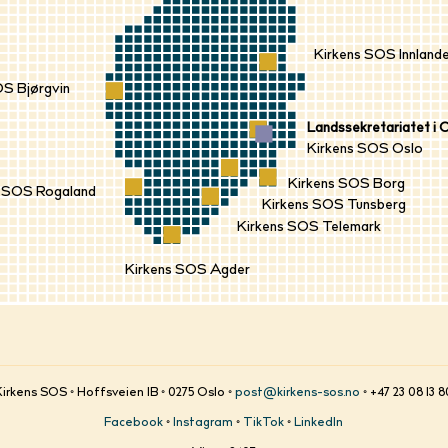
Kirkens SOS Innland
OS Bjørgvin
Landssekretariatet i 
Kirkens SOS Oslo
Kirkens SOS Borg
s SOS Rogaland
Kirkens SOS Tunsberg
Kirkens SOS Telemark
Kirkens SOS Agder
Kirkens SOS ◦ Hoffsveien 1B ◦ 0275 Oslo ◦
post@kirkens-sos.no
◦ +47 23 08 13 
Facebook
◦
Instagram
◦
TikTok
◦
LinkedIn