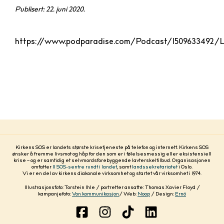
Publisert: 22. juni 2020.
https://www.podparadise.com/Podcast/1509633492/Li
Kirkens SOS er landets største krisetjeneste på telefon og internett. Kirkens SOS
ønsker å fremme livsmot og håp for den som er i følelsesmessig eller eksistensiell
krise – og er samtidig et selvmordsforebyggende lavterskeltilbud. Organisasjonen
omfatter
11 SOS-sentre rundt i landet
, samt
landssekretariatet
i Oslo.
Vi er en del av kirkens diakonale virksomhet og startet vår virksomhet i 1974.
Illustrasjonsfoto: Torstein Ihle / portretter ansatte: Thomas Xavier Floyd /
kampanjefoto:
Von kommunikasjon
/ Web:
Noop
/ Design:
Ernö